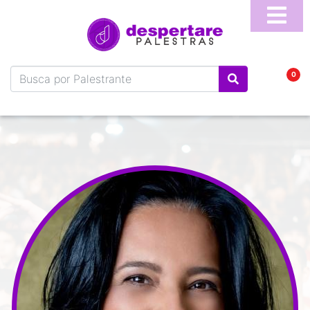
Home
Sobre
0
Blog
Vídeos
Perguntas
Frequentes
Fale
Conosco
Temas
Palestrantes
Programa
Online