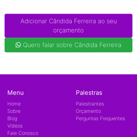
Adicionar Cândida Ferreira ao seu
orçamento
Quero falar sobre Cândida Ferreira
Menu
Palestras
Home
Palestrantes
Sobre
Orçamento
Blog
Perguntas Frequentes
Vídeos
Fale Conosco