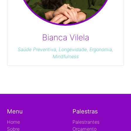
Bianca Vilela
Saúde Preventiva, Longevidade, Ergonomia,
Mindfulness
Menu
Palestras
Home
Palestrantes
Sobre
Orçamento