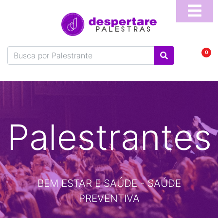
Home
Sobre
0
Blog
Vídeos
Perguntas
Frequentes
Palestrantes
Fale
Conosco
Temas
BEM ESTAR E SAÚDE - SAÚDE
Palestrantes
PREVENTIVA
Programa
Online